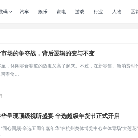
数码
汽车
娱乐
家电
游戏
行业
人物
区
食市场的争夺战，背后逻辑的变与不变
年将至，休闲零食赛道的热度又高了起来。不过，在新零售、新消费时
休闲零食…
日
年华呈现顶级视听盛宴 辛选超级年货节正式开启
，“同心同频·辛选五周年嘉年华”在杭州奥体博览中心主体育场“大莲花
这…