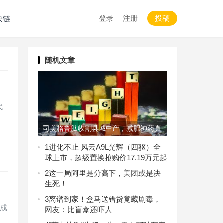
登录
注册
投稿
块链
随机文章
代
司美格鲁肽收割县城中产，减肥神药真
那么神吗？
1
进化不止 风云A9L光辉（四驱）全
球上市，超级置换抢购价17.19万元起
2
这一局阿里是分高下，美团或是决
生死！
3
离谱到家！盒马送错货竟藏剧毒，
”成
网友：比盲盒还吓人