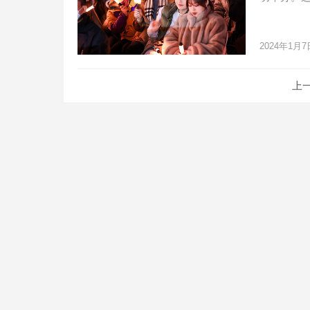
2024年1月7
文
上
章
导
航