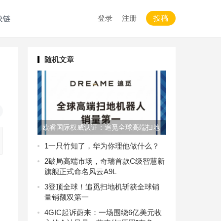
登录
注册
投稿
块链
随机文章
欧睿国际权威认证：追觅全球高端扫地
机器人销量第一！
1
一只竹知了，华为你理他做什么？
2
破局高端市场，奇瑞首款C级智慧新
旗舰正式命名风云A9L
3
登顶全球！追觅扫地机斩获全球销
量销额双第一
4
GIC起诉蔚来：一场围绕6亿美元收