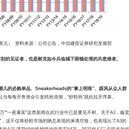
美元） 资料来源：公司公告，中信建投证券研究发展部
时刻的见证者，也是耐克如今兵临城下困顿处境的共患难者。
儿的必购单品、Sneakerheads的“掌上明珠”、跟风从众人群
以当每每开售便会引发哄抢浪潮，“炒鞋热”就此拉开序幕。
万”“一夜暴富”这类新闻在此行业中已是屡见不鲜。关于AJ，贩
”，这不仅将炒鞋市场的陋态表现的淋漓尽致，也表现出了AJ的