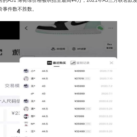
售的AJ1 薄荷绿价格被哄抬至最高¥4万，2021年AJ三方联名款
溢价事件数不胜数。