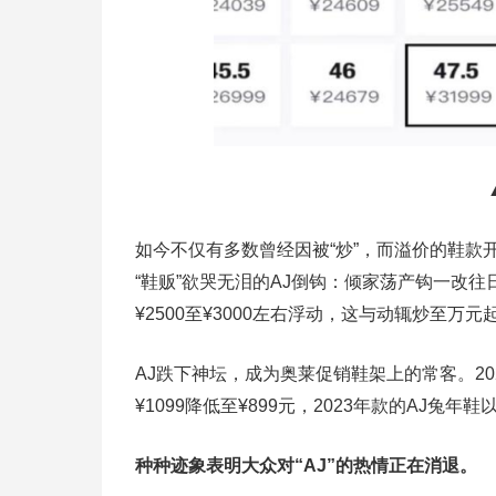
如今不仅有多数曾经因被“炒”，而溢价的鞋
“鞋贩”欲哭无泪的AJ倒钩：倾家荡产钩一改往日调性，
¥2500至¥3000左右浮动，这与动辄炒至
AJ跌下神坛，成为奥莱促销鞋架上的常客。202
¥1099降低至¥899元，2023年款的AJ兔年鞋
种种迹象表明大众对“AJ”的热情正在消退。