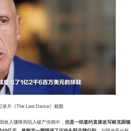
片《The Last Dance》截图
克因收入骤降而陷入破产传闻中，
但是一纸签约直接改写耐克困顿
年的40亿元，将耐克一脚踢进了运动头部品牌行列，
与阿迪平分秋