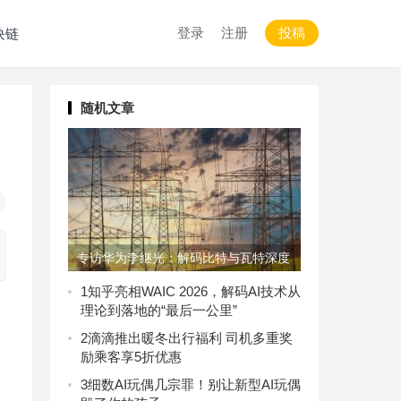
登录
注册
投稿
块链
随机文章
专访华为李继光：解码比特与瓦特深度
融合的智慧电力“华为方案”
1
知乎亮相WAIC 2026，解码AI技术从
理论到落地的“最后一公里”
2
滴滴推出暖冬出行福利 司机多重奖
励乘客享5折优惠
3
细数AI玩偶几宗罪！别让新型AI玩偶