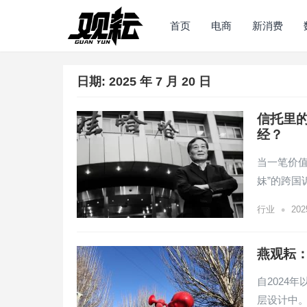
首页
电商
新消费
日期:
2025 年 7 月 20 日
信托里
经？
当一笔价值
妹”的跨国
•
行业
20
燕观耘：
自2024
层设计中