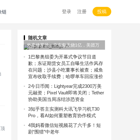
登录
注册
投稿
块链
随机文章
外卖修罗场：京东每天烧1亿，美团万
亿帝国危矣？
1
巴黎奥组委为开幕式争议节目道
歉；东证期货女员工自曝生活作风存
在问题；沙县小吃董事长被查；咸鱼
弟
宣布收取手续费；哈啰单车回应涨价
2
今日币闻：Lightyear完成2300万美
元融资；Pixel Vault即将关闭；Tether
协助美国当局冻结涉恐资金
3
知乎答主实测科大讯飞学习机T30
Pro，看AI如何重塑教育协作模式
4
我妈看微信短视频花了六千多！短
的顶
剧“围猎”中老年