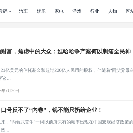
数码
汽车
娱乐
家电
游戏
行业
人物
区
的财富，焦虑中的大众：娃哈哈争产案何以刺痛全民神
21亿美元的信托基金和超过200亿人民币的股权，伴随着“同父异母
诉讼…
25年7月20日
口号反不了“内卷”，锅不能只扔给企业！
年以来，“内卷式竞争”一词以前所未有的频率出现在中国宏观经济政策
。然…