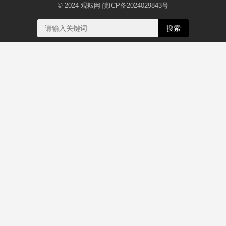
© 2024
观耘网
皖ICP备2024029843号
搜索