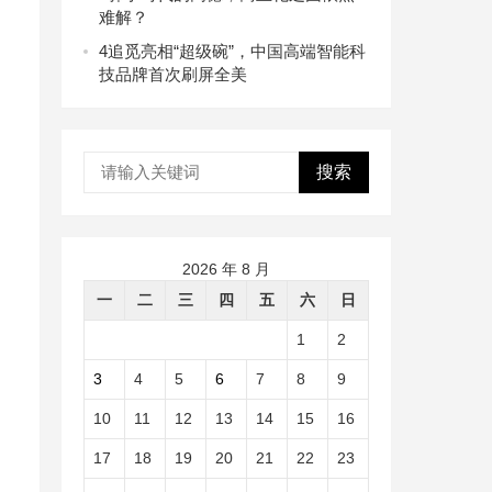
难解？
4
追觅亮相“超级碗”，中国高端智能科
技品牌首次刷屏全美
搜索
2026 年 8 月
一
二
三
四
五
六
日
1
2
3
4
5
6
7
8
9
10
11
12
13
14
15
16
17
18
19
20
21
22
23