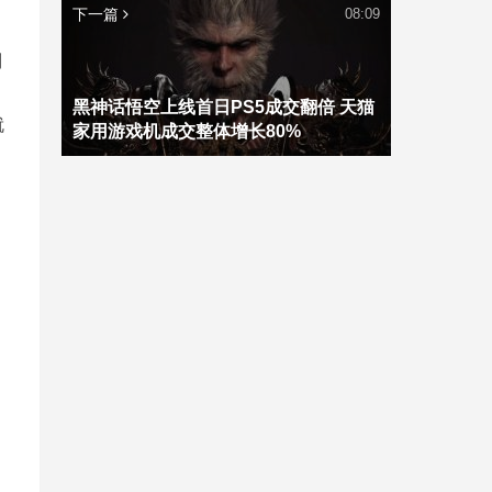
下一篇
08:09
利
黑神话悟空上线首日PS5成交翻倍 天猫
就
家用游戏机成交整体增长80%