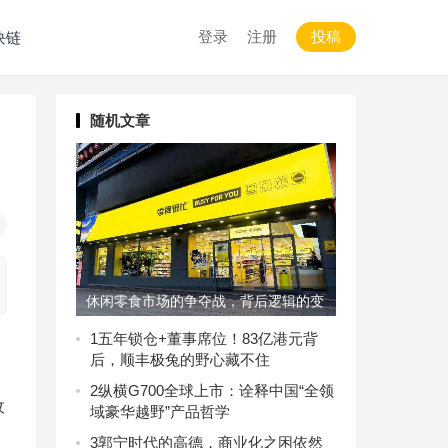
登录
注册
投稿
块链
随机文章
休闲零食市场的争夺战，背后逻辑的变
与不变
1
五年锁仓+董事席位！83亿港元背
后，顺丰极兔的野心藏不住
2
纵横G700全球上市：诠释中国“全领
收
域豪华越野”产品哲学
3
郭宁时代的高德，商业化之困依然