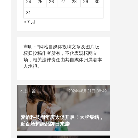
24
25
26
27
28
29
30
31
« 7 月
，
声明：*网站自媒体投稿文章及图片版
权归投稿作者所有，不代表观耘网立
场，相关法律责任由其自媒体归属者本
人承担。
上一篇
2024年8月21日 08:49
梦饷科技周年庆大促开启！大牌集结，
近百场超级品牌日来袭