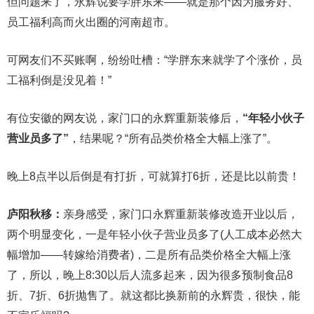
但问题来了，永辉说要学胖东来——就是那个因为服务好、
员工福利高而火出圈的河南超市。
可网友们不买账啊，纷纷吐槽：“学胖东来就学了个涨价，员
工福利倒是没见着！”
有位安徽的网友说，家门口的永辉重新装修后，
“年轻小伙子
营业员多了”
，结果呢？“所有品类价格全大幅上涨了”。
晚上8点半以后倒是有打折，可就算打6折，还是比以前贵！
庐阳秋移：
亲身感受，家门口永辉重新装修改造开业以后，
两个明显变化，一是年轻小伙子营业员多了(人工成本必然大
幅增加——转嫁给消费者)，二是所有品类价格全大幅上涨
了，所以，晚上8:30以后人流多起来，因为很多预制食品8
折、7折、6折抛售了。就这都比换新前的永辉贵，很快，能