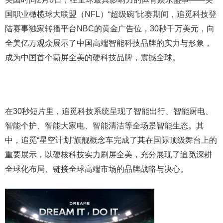
国职业橄榄球大联盟（NFL）“超级碗”比赛期间，追觅科技登
陆赛事独家转播平台NBC的黄金广告位，30秒千万美元，向
全美亿万观众展示了中国高端智能科技品牌的实力与形象，
成为中国首个霸屏全美的硬科技品牌，震撼全球。
在30秒短片里，追觅科技系统呈现了智能出行、智能厨电、
智能个护、智能大家电、智能清洁等全场景智能生态。其
中，追觅“星空计划”旗舰概念车完成了其在国际顶级舞台上的
重要展示，以硬核科技实力刷屏全美，充分展现了追觅深耕
全球化布局、链接全球高端市场的品牌战略与决心。