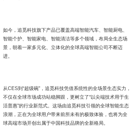
如今，追觅科技旗下产品已覆盖高端智能汽车、智能厨电、
智能个护、智能家电、智能清洁等多个领域，布局全生态场
景，朝着一家多元化、立体化的全球高端智能公司不断迈
进。
从CES到“超级碗”，追觅科技凭借系统性的全场景生态实力，
不仅在全球市场成功站稳脚跟，更树立了“以尖端技术用于生
活普惠”的行业新范式。这场由追觅科技引领的全球智能生态
浪潮，正在为全球用户带来前所未有的极致体验，也将为全
球高端市场开创出属于中国科技品牌的全新格局。