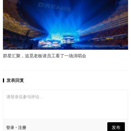
群星汇聚，追觅老板请员工看了一场演唱会
发表回复
请登录后参与评论...
发布
登录
•
注册