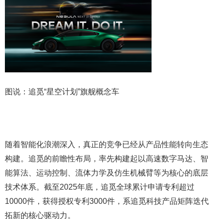
图说：追觅“星空计划”旗舰概念车
随着智能化浪潮深入，真正的竞争已经从产品性能转向生态
构建。追觅的前瞻性布局，率先构建起以高速数字马达、智
能算法、运动控制、流体力学及仿生机械臂等为核心的底层
技术体系。截至2025年底，追觅全球累计申请专利超过
10000件，获得授权专利3000件，系追觅科技产品矩阵迭代
拓新的核心驱动力。