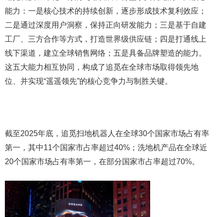
能力：一是核心技术的持续创新，逐步形成技术复利效应；
二是通过深度用户洞察，保持正向研发能力；三是基于自建
工厂、三方合作等方式，打造世界级供应链；四是打通线上
线下渠道，建立全球销售网络；五是具备品牌塑造的能力。
这五大能力相互协同，构成了追觅在全球市场取得领先地
位、并实现“遥遥领先”的核心竞争力与制胜关键。
截至2025年底，追觅扫地机器人在全球30个国家市场占有率
第一，其中11个国家市占率超过40%；洗地机产品在全球近
20个国家市场占有率第一，在部分国家市占率超过70%。