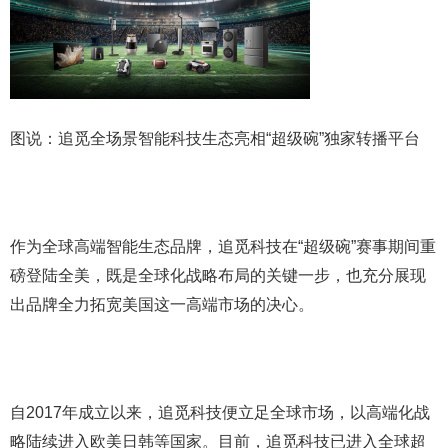
图说：追觅全场景智能科技生态亮相“超级碗”独家转播平台
作为全球高端智能生态品牌，追觅科技在“超级碗”赛事期间重
磅登陆全美，既是全球化战略布局的关键一步，也充分展现
出品牌全力拓宽美国这一高端市场的决心。
自2017年成立以来，追觅科技便立足全球市场，以高端化战
略陆续进入欧美日韩等国家。目前，追觅科技已进入全球超