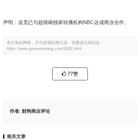
声明：追觅已与超级碗独家转播机构NBC达成商业合作。
本文来自网络，不代表观耘网立场，转载请注明出处：
https://www.guanyunwang.com/2622.html
77
赞
作者:
财狗商业评论
相关文章