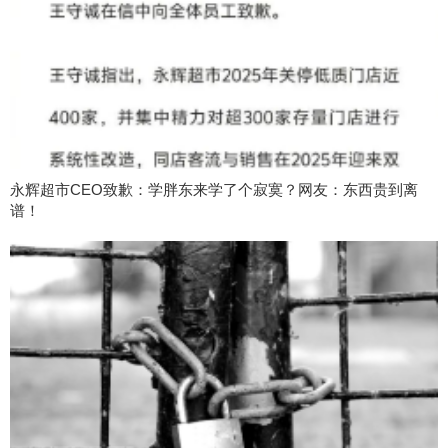
永辉超市CEO致歉：学胖东来学了个寂寞？网友：东西贵到离
谱！