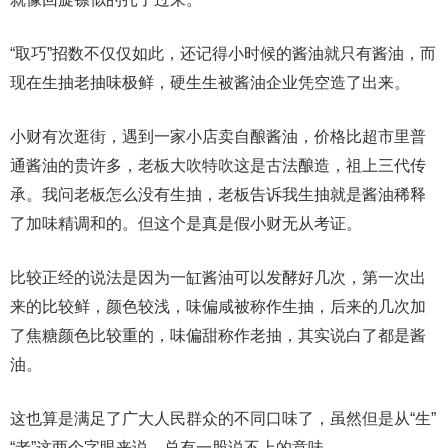
“取巧”招数不仅仅如此，还记得小时候的酱油就只有酱油，而
现在生抽老抽味极鲜，硬生生被酱油企业凭空造了出来。
小财有次逛街，遇到一家小店卖自酿酱油，价格比超市里普
通酱油的贵许多，老板大吹特吹这是古法酿造，祖上三代传
承。我问老板怎么没有生抽，老板告诉我生抽就是酱油稀释
了加味精调和的。但这个是真是假小财无从考证。
比较正经的说法是因为一缸酱油可以发酵好几次，第一次出
来的比较鲜，颜色较浅，味偏咸被称作生抽，后来的几次加
了焦糖颜色比较重的，味偏甜称作老抽，其实说白了都是酱
油。
这也算是满足了广大人民群众的不同口味了，虽然但是从“生”
“老”这两个字眼来说，总有一股说不上的意味。