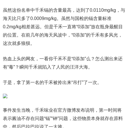
虽然这份名单中千禾镉的含量最高，达到了0.0110mg/kg，与
海天比只多了0.0009mg/kg。虽然与国检的镉含量标准
0.2mg/kg相差甚远。但是千禾一直将“0添加”放在瓶身最醒目
的位置。在前几年的海天风波中，“0添加”的千禾有多风光，
这次就多狼狈。
热血上头的网友，一看你千禾不是“0添加”么？怎么测出来还
有“毒”？瞬间千禾就陷入了人民的汪洋大海。
于是，拿了第一名的千禾被拎出来“吊打”了一次。
事件发生当晚，千禾味业在官方微博发布说明，第一时间将
表示酱油不存在问题“镉”“砷”问题，这些物质本身就存在原料
中，然后巴拉巴拉说了一大堆。