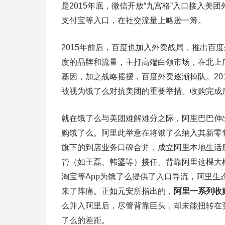
是2015年底，微信开放“九宫格”入口接入
支付宝等入口，在社交流量上略逊一筹。
2015年前后，百度也加入外卖战局，推出百
度的品牌和流量，主打高端白领市场，在北上
基因，加之战略摇摆，百度外卖逐渐掉队。20
被视为饿了么对抗美团的重要举措。收购完成
就在饿了么与美团难解难分之际，阿里巴巴伸出
购饿了么。阿里此举意在将饿了么纳入其新零
旗下的到店业务口碑合并，成立阿里本地生活
管（如王磊、韩鎏等）接任。背靠阿里这棵大
淘宝等App为饿了么提供了入口导流，阿里
来了阵痛。正如元安所指出的，
阿里一系列收
么并入阿里后，尽管背靠巨头，却未能扭转在
了么的差距。