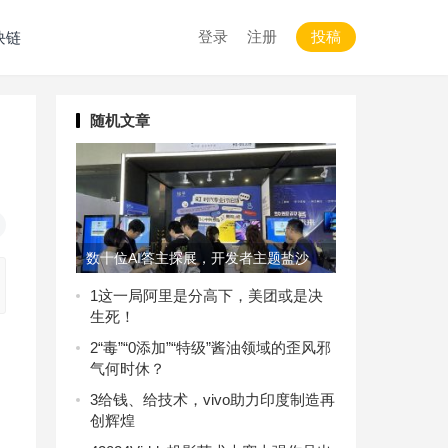
登录
注册
投稿
块链
随机文章
数十位AI答主探展，开发者主题盐沙
龙……知乎亮相WAIC2025
1
这一局阿里是分高下，美团或是决
生死！
2
“毒”“0添加”“特级”酱油领域的歪风邪
气何时休？
3
给钱、给技术，vivo助力印度制造再
创辉煌