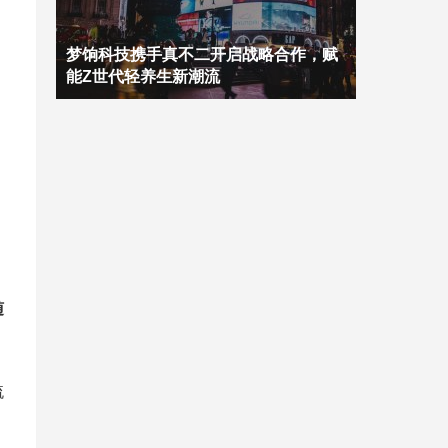
梦饷科技携手真不二开启战略合作，赋
能Z世代轻养生新潮流
随
梳