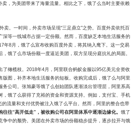
美团外卖，为美团带来了海量流量。相比之下，饿了么当时主要依赖
度外卖。一时间，外卖市场呈现“三足鼎立”之势。百度外卖依托百
广深等一线城市占据一定份额。然而，百度缺乏本地生活服务的
17年8月，饿了么宣布收购百度外卖，将其纳入麾下。这一交易
后，饿了么市场份额一度逼近美团，双方呈现分庭抗礼的局面。
了橄榄枝。2018年4月，阿里联合蚂蚁金服以95亿美元全资收
售版图，补齐本地生活服务的短板。收购完成后，饿了么与阿里
服务公司。张旭豪等饿了么创始团队逐渐淡出管理层，阿里系高
树，饿了么获得了充裕的资金和资源支持。例如，支付宝、手机
生态的流量和支付优势被注入饿了么平台。然而，阿里的整合也带
购往往“高开低走”，被收购公司在阿里体系中逐渐边缘化。
饿了
竞争中的颓势。美团在外卖市场的份额稳步提升，逐步拉开与饿