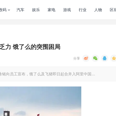
数码
汽车
娱乐
家电
游戏
行业
人物
区
乏力 饿了么的突围困局
泳铭向员工宣布，饿了么及飞猪即日起合并入阿里中国…