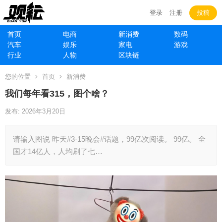
登录
注册
投稿
首页
电商
新消费
数码
汽车
娱乐
家电
游戏
行业
人物
区块链
您的位置
首页
新消费
我们每年看315，图个啥？
发布: 2026年3月20日
请输入图说 昨天#3·15晚会#话题，99亿次阅读。 99亿。 全
国才14亿人，人均刷了七…