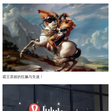
霸王茶姬的狂飙与失速！