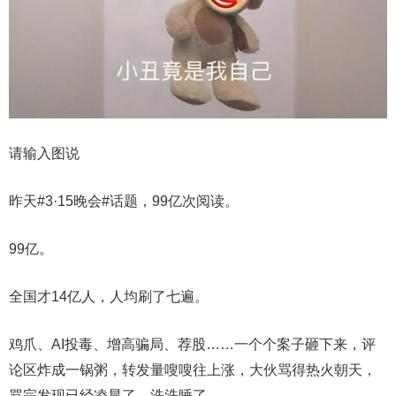
请输入图说
昨天#3·15晚会#话题，99亿次阅读。
99亿。
全国才14亿人，人均刷了七遍。
鸡爪、AI投毒、增高骗局、荐股……一个个案子砸下来，评
论区炸成一锅粥，转发量嗖嗖往上涨，大伙骂得热火朝天，
骂完发现已经凌晨了，洗洗睡了。