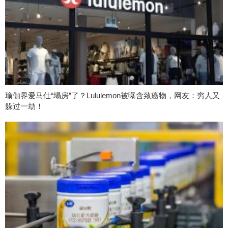
瑜伽界爱马仕“塌房”了？Lululemon被曝含致癌物，网友：穷人又
躲过一劫！